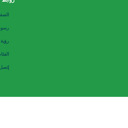
روابط 
الصفح
رسوم 
رؤية 
الفئا
إتصل 