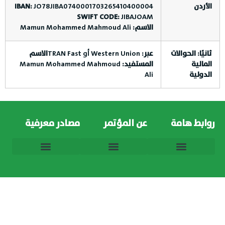
الأردن
JO78JIBA0740001703265410400004
IBAN:
SWIFT CODE:
JIBAJOAM
الاسم:
Mamun Mohammed Mahmoud Ali
ثانيًا: الحوالات
عبر:
Western Union أو TRAN Fast
الاسم
المالية
المستفيد:
Mamun Mohammed Mahmoud
الدولية
Ali
روابط هامة
عن المؤتمر
مصادر معرفية
الفئات المستهدفة في المؤتمر
شروط المشاركة بالمؤتمر
اللجان العلمية للمؤتمر الدولي